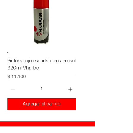
Pintura rojo escarlata en aerosol
Tanque 1.000 Lts + conexi
320ml Vharbo
Toptec
Precio
Precio
$ 11.100
$ 342.772
Agregar al carrito
Agregar al carrito
¡Ven a visitarnos!