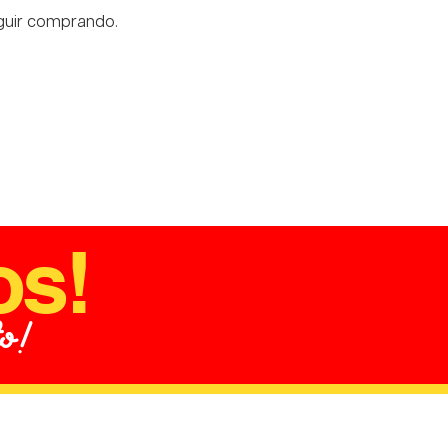
eguir comprando.
os!
to!