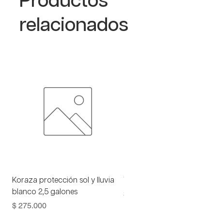
Productos
relacionados
Koraza protección sol y lluvia
Viniltex advance blanco 1 
blanco 2,5 galones
Precio
$ 93.000
Precio
$ 275.000