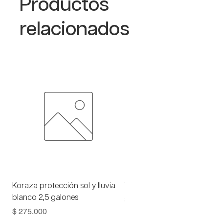
Productos
fluido.
relacionados
Koraza protección sol y lluvia
Viniltex advance blanco 1 
blanco 2,5 galones
Precio
$ 93.000
Precio
$ 275.000