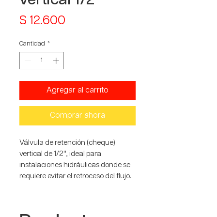
Precio
$ 12.600
Cantidad
*
Agregar al carrito
Comprar ahora
Válvula de retención (cheque)
vertical de 1/2'', ideal para
instalaciones hidráulicas donde se
requiere evitar el retroceso del flujo.
Su diseño permite una instalación
en posición vertical, asegurando un
paso unidireccional del agua o