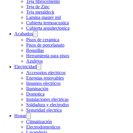
Teja fibrocemento
Teja de Zinc
Teja metaldeck
Lamina master mil
Cubierta termoacustica
Cubierta arquitectonica
Acabados
Pisos de ceramica
Pisos de porcelanato
Boquillas
Herramienta para pisos
Azulejos
Electricidad
Accesorios electricos
Energias renovables
Insumos electricos
Iluminación
Domotica
Instalaciones electricas
Soldadura y electrodos
Seguridad electrica
Hogar
Climatización
Electrodomesticos
Lavanderia