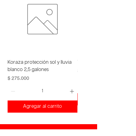
Koraza protección sol y lluvia
Viniltex advance blanco 1 
blanco 2,5 galones
Precio
$ 93.000
Precio
$ 275.000
Agregar al carrito
Agregar al carrito
¡Ven a visitarnos!