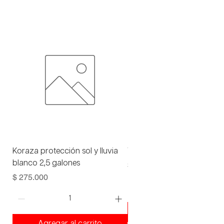
Koraza protección sol y lluvia
Viniltex advance blanco 1 
blanco 2,5 galones
Precio
$ 93.000
Precio
$ 275.000
Agregar al carrito
Agregar al carrito