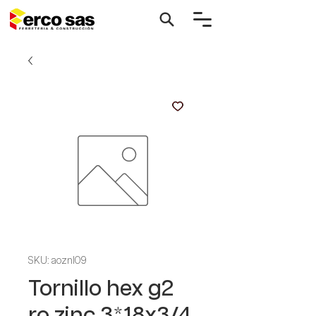
SKU: aoznl09
Tornillo hex g2
ro zinc 3*18x3/4