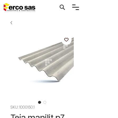
SKU: 1000150.1
Teja manilit p7