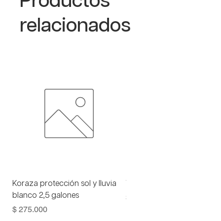
Productos
relacionados
Koraza protección sol y lluvia
Viniltex advance blanco 1 
blanco 2,5 galones
Precio
$ 93.000
Precio
$ 275.000