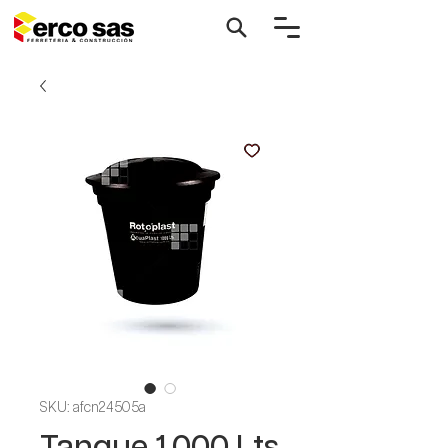
SKU: afcn24505a
Tanque 1.000 Lts