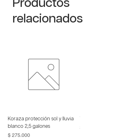
Productos
relacionados
Koraza protección sol y lluvia
Viniltex advance blanco 1 
blanco 2,5 galones
Precio
$ 93.000
Precio
$ 275.000