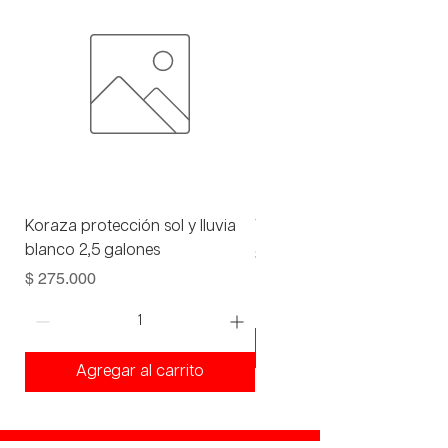
Koraza protección sol y lluvia
Viniltex advance blanco 1 
blanco 2,5 galones
Precio
$ 93.000
Precio
$ 275.000
Agregar al carrito
Agregar al carrito