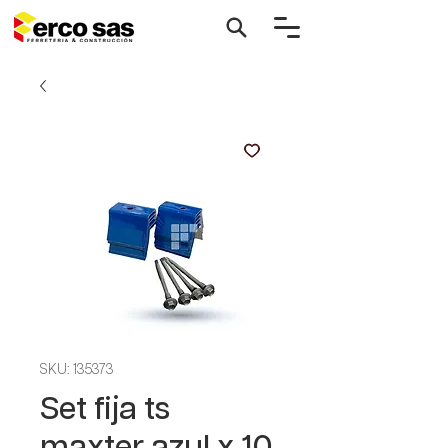
SKU: 135373
Set fija ts
maxter azul x 10