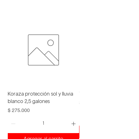
Koraza protección sol y lluvia
Viniltex advance blanco 1 
blanco 2,5 galones
Precio
$ 93.000
Precio
$ 275.000
Agregar al carrito