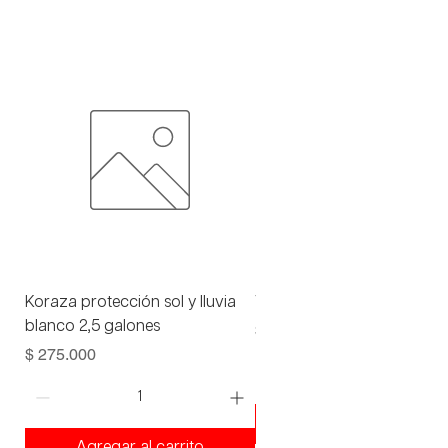
Koraza protección sol y lluvia
Viniltex advance blanco 1 
blanco 2,5 galones
Precio
$ 93.000
Precio
$ 275.000
Agregar al carrito
Agregar al carrito