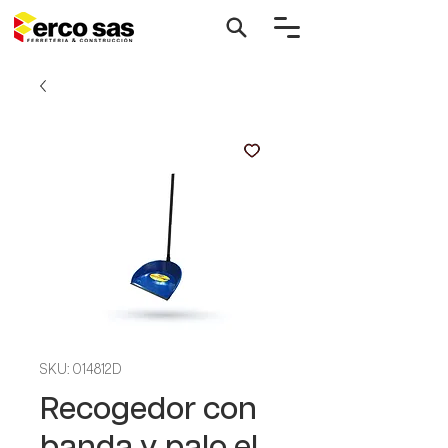
SKU: 014812D
Recogedor con
banda y palo el