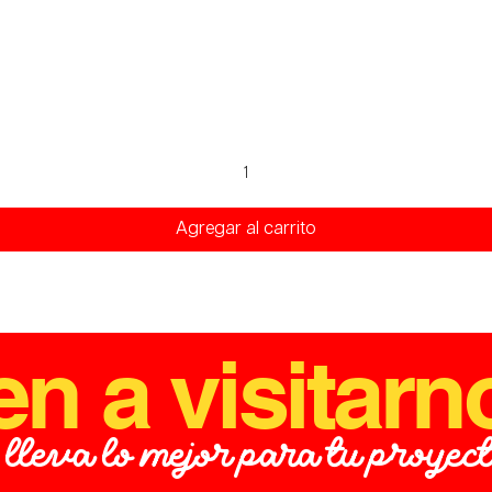
Vista rápida
Agregar al carrito
en a visitarn
 lleva lo mejor para tu proyec