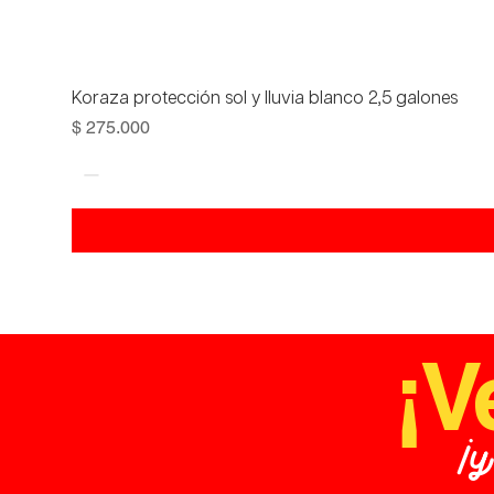
Koraza protección sol y lluvia blanco 2,5 galones
Precio
$ 275.000
¡V
¡y