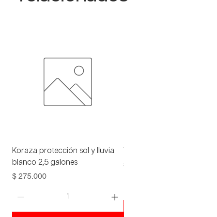
Koraza protección sol y lluvia
Viniltex advance blanco 1 
blanco 2,5 galones
Precio
$ 93.000
Precio
$ 275.000
Agregar al carrito