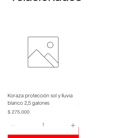
Koraza protección sol y lluvia
Viniltex advance blanco 1 
blanco 2,5 galones
Precio
$ 93.000
Precio
$ 275.000
Agregar al carrito