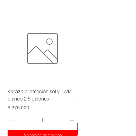
Koraza protección sol y lluvia
Viniltex advance blanco 1 
blanco 2,5 galones
Precio
$ 93.000
Precio
$ 275.000
Agregar al carrito
Agregar al carrito