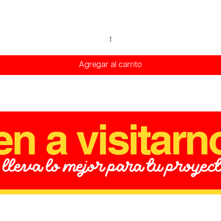
Vista rápida
Agregar al carrito
en a visitarn
 lleva lo mejor para tu proyec