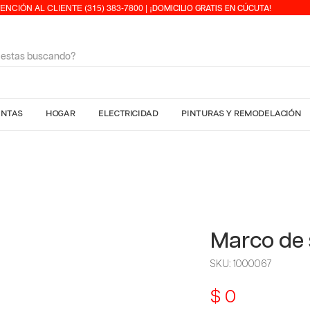
ENCIÓN AL CLIENTE (315) 383-7800 | ¡
DOMICILIO GRATIS EN CÚCUTA!
ENTAS
HOGAR
ELECTRICIDAD
PINTURAS Y REMODELACIÓN
Marco de
SKU: 1000067
Precio
$ 0