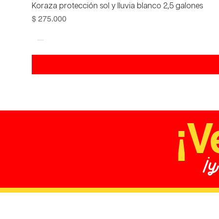
Koraza protección sol y lluvia blanco 2,5 galones
Precio
$ 275.000
¡V
¡y