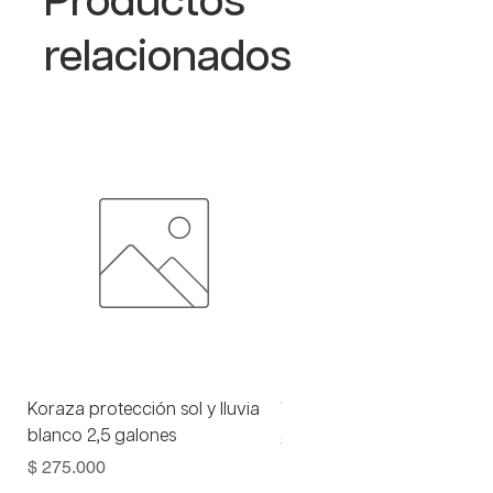
Productos
relacionados
Koraza protección sol y lluvia
Viniltex advance blanco 1 
blanco 2,5 galones
Precio
$ 93.000
Precio
$ 275.000