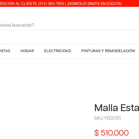
ENCIÓN AL CLIENTE (315) 383-7800 | ¡
DOMICILIO GRATIS EN CÚCUTA!
ENTAS
HOGAR
ELECTRICIDAD
PINTURAS Y REMODELACIÓN
Malla Est
SKU: FE00721
Pr
$ 510.000