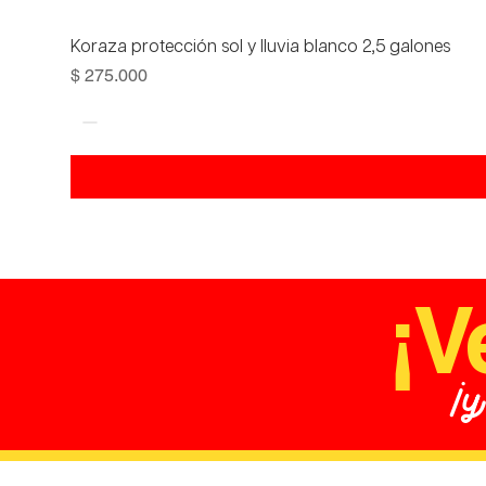
Koraza protección sol y lluvia blanco 2,5 galones
Precio
$ 275.000
¡V
¡y