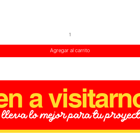
Vista rápida
Agregar al carrito
en a visitarn
 lleva lo mejor para tu proyec