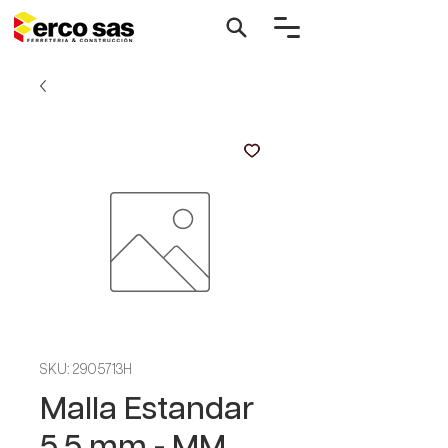
SKU: 2905713H
Malla Estandar
5.5 mm - MM