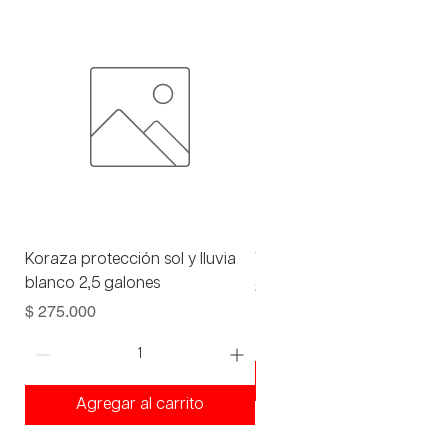
Koraza protección sol y lluvia
Viniltex advance blanco 1 
blanco 2,5 galones
Precio
$ 93.000
Precio
$ 275.000
Agregar al carrito
Agregar al carrito