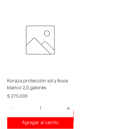
Koraza protección sol y lluvia
Viniltex advance blanco 1 
blanco 2,5 galones
Precio
$ 93.000
Precio
$ 275.000
Agregar al carrito
Agregar al carrito