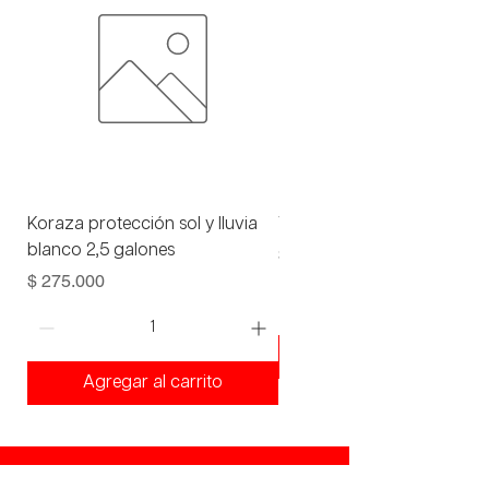
Koraza protección sol y lluvia
Viniltex advance blanco 1 
blanco 2,5 galones
Precio
$ 93.000
Precio
$ 275.000
Agregar al carrito
Agregar al carrito
¡Ven a visitarnos!