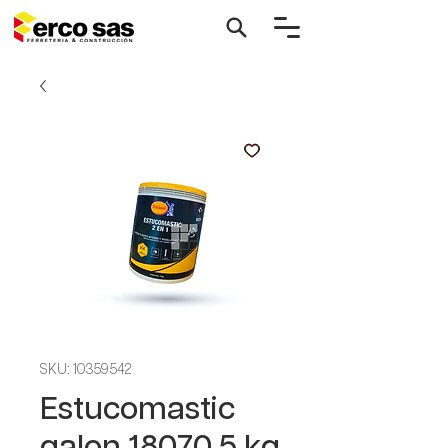
SKU: 10359542
Estucomastic
galon 18070 5 kg