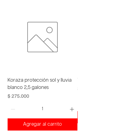
Koraza protección sol y lluvia
Viniltex advance blanco 1 
blanco 2,5 galones
Precio
$ 93.000
Precio
$ 275.000
Agregar al carrito
Agregar al carrito