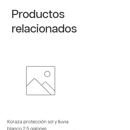
Productos
relacionados
Koraza protección sol y lluvia
Viniltex advance blanco 1 
blanco 2,5 galones
Precio