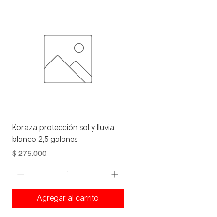
Koraza protección sol y lluvia
Viniltex advance blanco 1 
blanco 2,5 galones
Precio
$ 93.000
Precio
$ 275.000
Agregar al carrito
Agregar al carrito