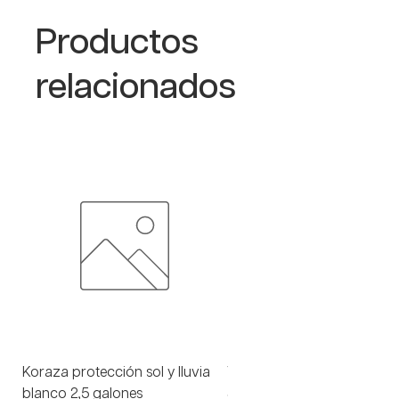
Productos
relacionados
Koraza protección sol y lluvia
Viniltex advance blanco 1 
blanco 2,5 galones
Precio
$ 93.000