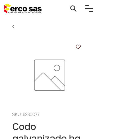
SKU: 6230077
Codo
galvanizado hg