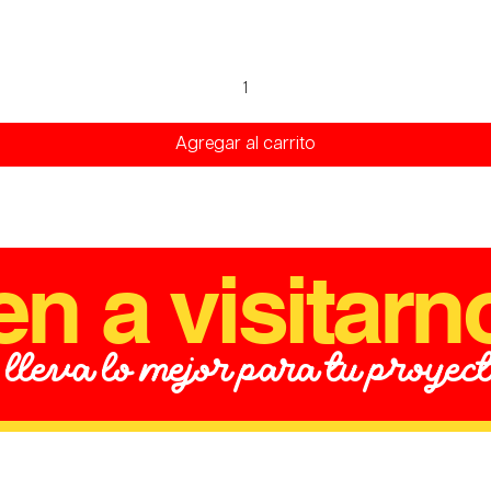
Vista rápida
Agregar al carrito
en a visitarn
 lleva lo mejor para tu proyec