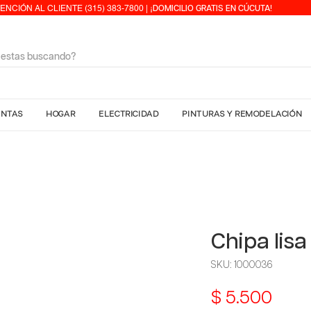
ENCIÓN AL CLIENTE (315) 383-7800 | ¡
DOMICILIO GRATIS EN CÚCUTA!
ENTAS
HOGAR
ELECTRICIDAD
PINTURAS Y REMODELACIÓN
Chipa lisa
SKU: 1000036
Prec
$ 5.500