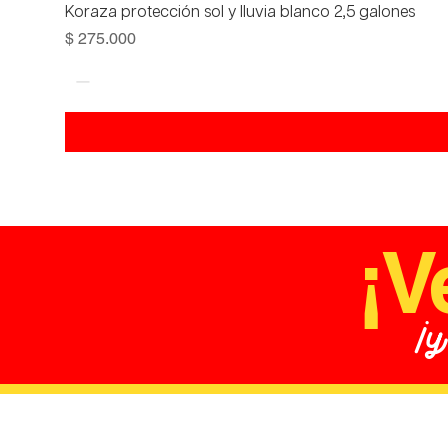
Koraza protección sol y lluvia blanco 2,5 galones
Precio
$ 275.000
¡V
¡y