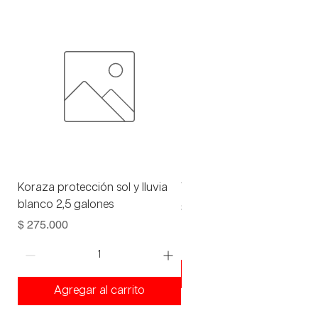
Koraza protección sol y lluvia
Viniltex advance blanco 1 
blanco 2,5 galones
Precio
$ 93.000
Precio
$ 275.000
Agregar al carrito
Agregar al carrito