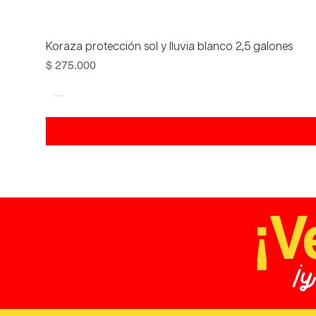
Koraza protección sol y lluvia blanco 2,5 galones
Precio
$ 275.000
¡V
¡y