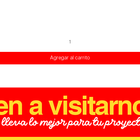
Vista rápida
Agregar al carrito
en a visitarn
 lleva lo mejor para tu proyec