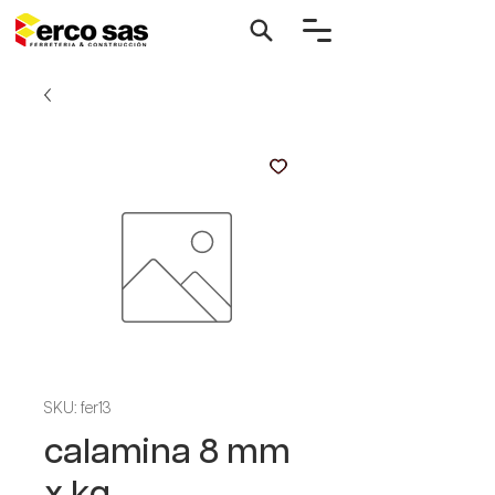
SKU: fer13
calamina 8 mm
x kg