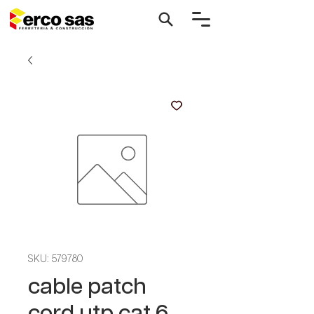
SKU: 579780
cable patch
cord utp cat 6