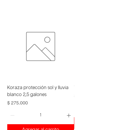
Koraza protección sol y lluvia
Viniltex advance blanco 1 
blanco 2,5 galones
Precio
$ 93.000
Precio
$ 275.000
Agregar al carrito
Agregar al carrito