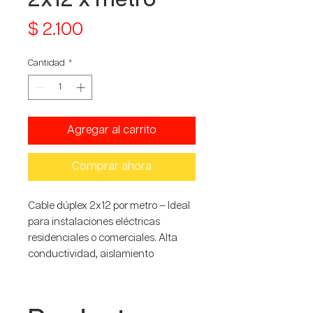
Precio
$ 2.100
Cantidad
*
Agregar al carrito
Comprar ahora
Cable dúplex 2x12 por metro – Ideal
para instalaciones eléctricas
residenciales o comerciales. Alta
conductividad, aislamiento
resistente y fácil manejo. Perfecto
para sistemas de iluminación y
tomas eléctricas.