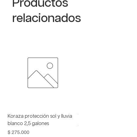
Productos
relacionados
Koraza protección sol y lluvia
Viniltex advance blanco 1 
blanco 2,5 galones
Precio
$ 93.000
Precio
$ 275.000