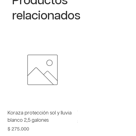
Productos
relacionados
Koraza protección sol y lluvia
Viniltex advance blanco 1 
blanco 2,5 galones
Precio
$ 93.000
Precio
$ 275.000