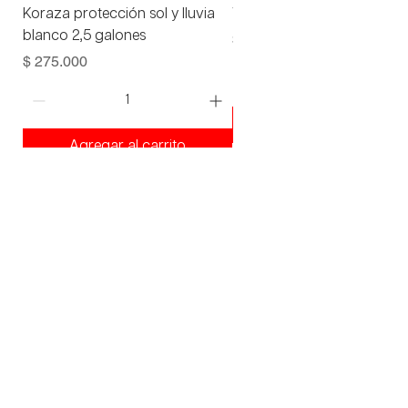
Koraza protección sol y lluvia
Viniltex advance blanco 1 
blanco 2,5 galones
Precio
$ 93.000
Precio
$ 275.000
Agregar al carrito
Agregar al carrito
¡Ven a visitarnos!
¡y lleva lo mejor para tu proyecto!
Productos
Aceros