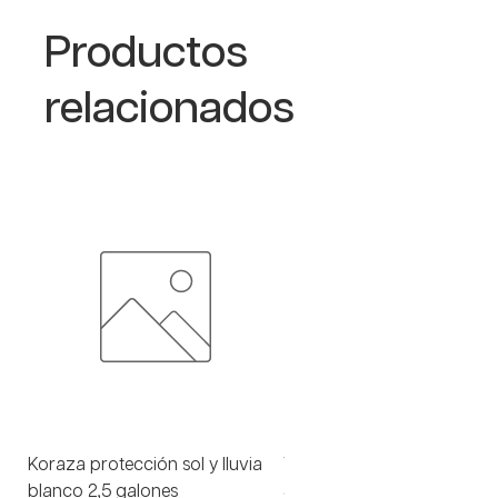
Productos
relacionados
Koraza protección sol y lluvia
Viniltex advance blanco 1 
blanco 2,5 galones
Precio
$ 93.000