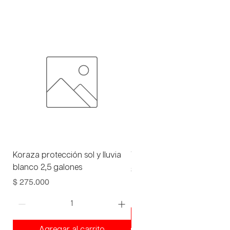
Koraza protección sol y lluvia
Viniltex advance blanco 1 
blanco 2,5 galones
Precio
$ 93.000
Precio
$ 275.000
Agregar al carrito
Agregar al carrito