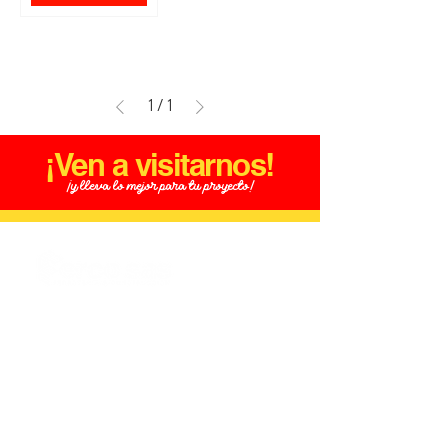
1
/
1
¡Ven a visitarnos!
¡y lleva lo mejor para tu proyecto!
Productos
Aceros
Hogar
Jardinería
Electricidad