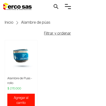
Inicio
Alambre de púas
Filtrar y ordenar
Alambre de Puas -
rollo
Precio
$ 270.000
Agregar al
carrito